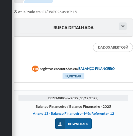
Departamentos
Atualizado em: 27/05/2026 às 10h15
Transparência
BUSCA DETALHADA
Contato
Ouvidoria
DADOS ABERTOS
E-sic
Solicitação de Visualização de Imagens de Câmeras
registros encontrados em
BALANÇO FINANCEIRO
148
FILTRAR
Legislação
Câmara Municipal
DEZEMBRO de 2025 (30/12/2025)
Contas Publicas
Balanço Financeiro / Balanço Financeiro - 2025
Anexo 13 - Balanço Financeiro - Mês Referente - 12
Galeria de Fotos
DOWNLOADS
Arquivos para Download