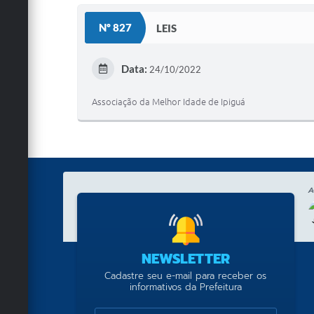
Nº 827
LEIS
Data:
24/10/2022
Associação da Melhor Idade de Ipiguá
A
NEWSLETTER
Cadastre seu e-mail para receber os
informativos da Prefeitura