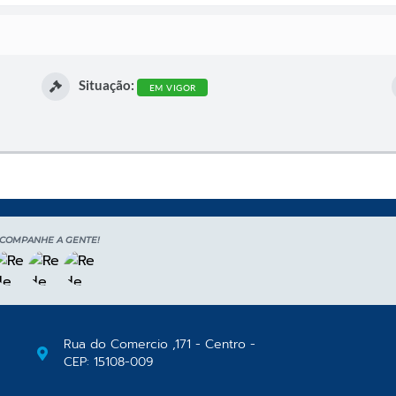
Situação:
EM VIGOR
COMPANHE A GENTE!
Rua do Comercio ,171 - Centro -
CEP: 15108-009