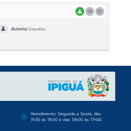
BAIXAR
SEGUIR
G
O
Autoria:
Executivo
S
T
E
I
Atendimento: Segunda a Sexta, das
7h30 às 11h30 e das 13h00 às 17h00