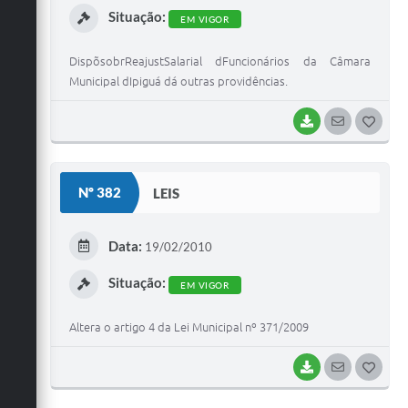
Situação:
EM VIGOR
DispõsobrReajustSalarial dFuncionários da Câmara
Municipal dIpiguá dá outras providências.
BAIXAR
SEGUIR
G
O
S
Nº 382
LEIS
T
E
Data:
19/02/2010
I
Situação:
EM VIGOR
Altera o artigo 4 da Lei Municipal nº 371/2009
BAIXAR
SEGUIR
G
O