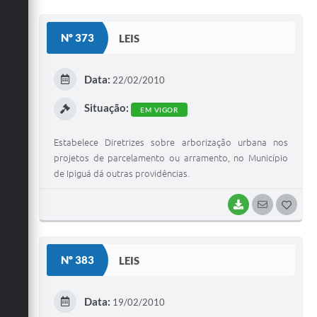
O
S
Nº 373
LEIS
T
E
Data:
22/02/2010
I
Situação:
EM VIGOR
Estabelece Diretrizes sobre arborização urbana nos
projetos de parcelamento ou arramento, no Município
de Ipiguá dá outras providências.
BAIXAR
SEGUIR
G
O
S
Nº 383
LEIS
T
E
Data:
19/02/2010
I