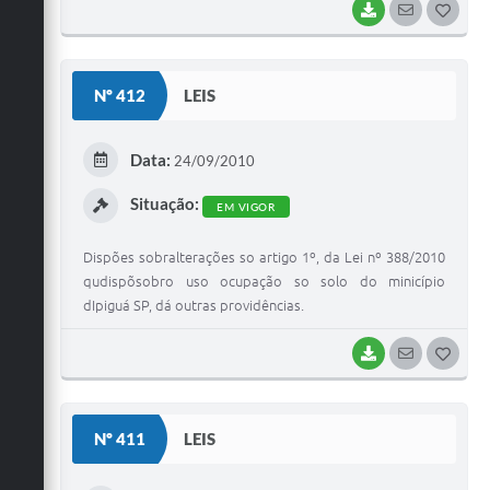
BAIXAR
SEGUIR
G
O
S
Nº 412
LEIS
T
E
Data:
24/09/2010
I
Situação:
EM VIGOR
Dispões sobralterações so artigo 1º, da Lei nº 388/2010
qudispõsobro uso ocupação so solo do minicípio
dIpiguá SP, dá outras providências.
BAIXAR
SEGUIR
G
O
S
Nº 411
LEIS
T
E