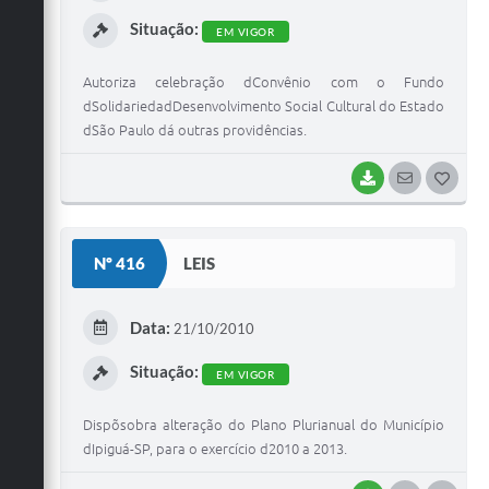
I
Situação:
EM VIGOR
Autoriza celebração dConvênio com o Fundo
dSolidariedadDesenvolvimento Social Cultural do Estado
dSão Paulo dá outras providências.
BAIXAR
SEGUIR
G
O
S
Nº 416
LEIS
T
E
Data:
21/10/2010
I
Situação:
EM VIGOR
Dispõsobra alteração do Plano Plurianual do Município
dIpiguá-SP, para o exercício d2010 a 2013.