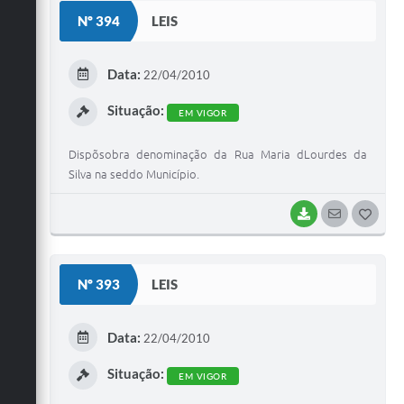
S
Nº 394
LEIS
T
E
Data:
22/04/2010
I
Situação:
EM VIGOR
Dispõsobra denominação da Rua Maria dLourdes da
Silva na seddo Município.
BAIXAR
SEGUIR
G
O
S
Nº 393
LEIS
T
E
Data:
22/04/2010
I
Situação:
EM VIGOR