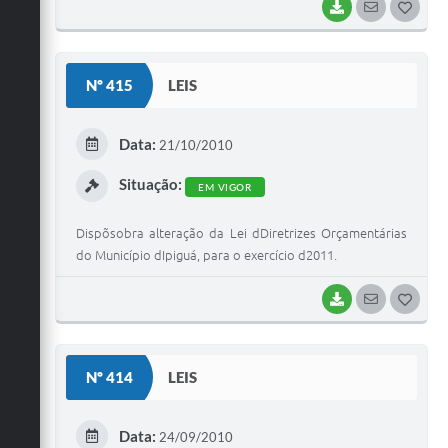
BAIXAR
SEGUIR
G
O
S
Nº 415
LEIS
T
E
Data:
21/10/2010
I
Situação:
EM VIGOR
Dispõsobra alteração da Lei dDiretrizes Orçamentárias
do Município dIpiguá, para o exercício d2011.
BAIXAR
SEGUIR
G
O
S
Nº 414
LEIS
T
E
Data:
24/09/2010