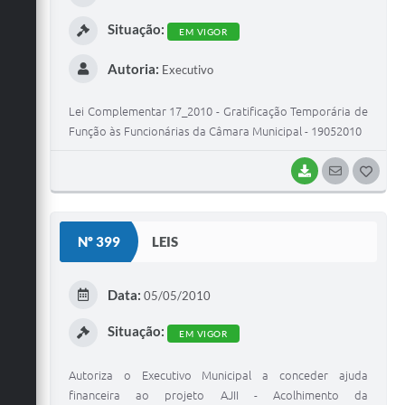
I
Situação:
EM VIGOR
Autoria:
Executivo
Lei Complementar 17_2010 - Gratificação Temporária de
Função às Funcionárias da Câmara Municipal - 19052010
BAIXAR
SEGUIR
G
O
S
Nº 399
LEIS
T
E
Data:
05/05/2010
I
Situação:
EM VIGOR
Autoriza o Executivo Municipal a conceder ajuda
financeira ao projeto AJII - Acolhimento da