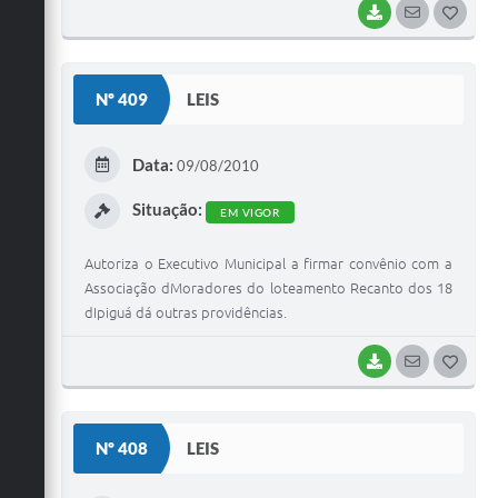
BAIXAR
SEGUIR
G
O
S
Nº 409
LEIS
T
E
Data:
09/08/2010
I
Situação:
EM VIGOR
Autoriza o Executivo Municipal a firmar convênio com a
Associação dMoradores do loteamento Recanto dos 18
dIpiguá dá outras providências.
BAIXAR
SEGUIR
G
O
S
Nº 408
LEIS
T