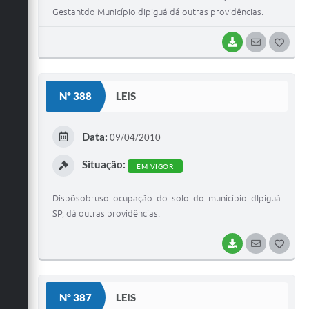
Gestantdo Município dIpiguá dá outras providências.
BAIXAR
SEGUIR
G
O
S
Nº 388
LEIS
T
E
Data:
09/04/2010
I
Situação:
EM VIGOR
Dispõsobruso ocupação do solo do município dIpiguá
SP, dá outras providências.
BAIXAR
SEGUIR
G
O
S
Nº 387
LEIS
T