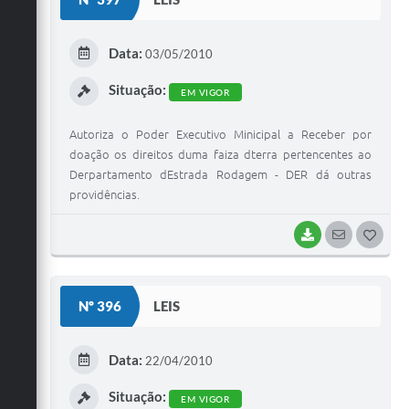
T
E
Data:
03/05/2010
I
Situação:
EM VIGOR
Autoriza o Poder Executivo Minicipal a Receber por
doação os direitos duma faiza dterra pertencentes ao
Derpartamento dEstrada Rodagem - DER dá outras
providências.
BAIXAR
SEGUIR
G
O
S
Nº 396
LEIS
T
E
Data:
22/04/2010
I
Situação:
EM VIGOR