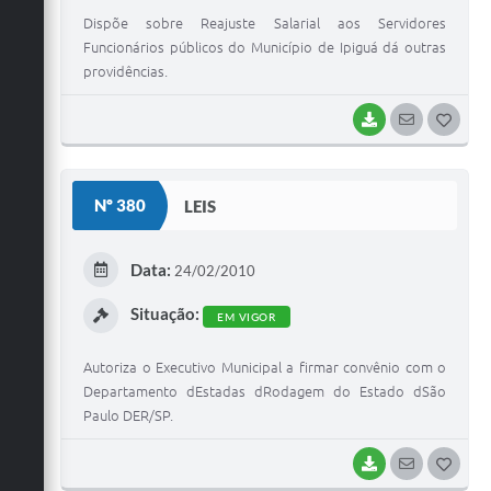
Dispõe sobre Reajuste Salarial aos Servidores
Funcionários públicos do Município de Ipiguá dá outras
providências.
BAIXAR
SEGUIR
G
O
S
Nº 380
LEIS
T
E
Data:
24/02/2010
I
Situação:
EM VIGOR
Autoriza o Executivo Municipal a firmar convênio com o
Departamento dEstadas dRodagem do Estado dSão
Paulo DER/SP.
BAIXAR
SEGUIR
G