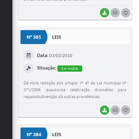
BAIXAR
SEGUIR
G
O
S
Nº 385
LEIS
T
E
Data:
03/03/2010
I
Situação:
EM VIGOR
Dá nova redação aos artigos 1º 4º da Lei Municipal nº
371/2009, quautoriza celebração dconvênio para
repassdsubvenção dá outras providências.
BAIXAR
SEGUIR
G
O
S
Nº 384
LEIS
T