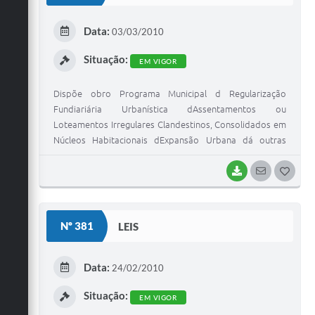
E
Data:
03/03/2010
I
Situação:
EM VIGOR
Dispõe obro Programa Municipal d Regularização
Fundiariária Urbanística dAssentamentos ou
Loteamentos Irregulares Clandestinos, Consolidados em
Núcleos Habitacionais dExpansão Urbana dá outras
providê...
BAIXAR
SEGUIR
G
O
S
Nº 381
LEIS
T
E
Data:
24/02/2010
I
Situação:
EM VIGOR