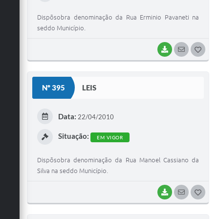
Dispõsobra denominação da Rua Erminio Pavaneti na
seddo Município.
BAIXAR
SEGUIR
G
O
S
Nº 395
LEIS
T
E
Data:
22/04/2010
I
Situação:
EM VIGOR
Dispõsobra denominação da Rua Manoel Cassiano da
Silva na seddo Município.
BAIXAR
SEGUIR
G
O