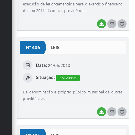
execução da lei orçamentária para o exercício financeiro
do ano 2011, dá outras providências.
BAIXAR
SEGUIR
G
O
S
Nº 406
LEIS
T
E
Data:
24/06/2010
I
Situação:
EM VIGOR
Dá denominação a próprio público municipal dá outras
providências
BAIXAR
SEGUIR
G
O
S