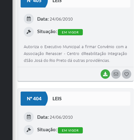
Nº 405
LEIS
T
E
Data:
24/06/2010
I
Situação:
EM VIGOR
Autoriza o Executivo Municipal a firmar Convênio com a
Associação Renascer - Centro dReabilitação Integração
dSão Josá do Rio Preto dá outras providências.
BAIXAR
SEGUIR
G
O
S
Nº 404
LEIS
T
E
Data:
24/06/2010
I
Situação:
EM VIGOR