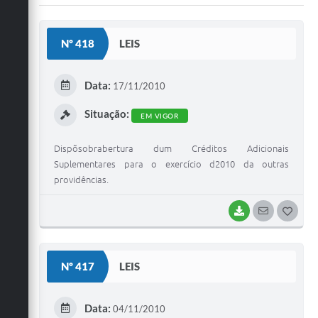
Carta de Serviços
Galeria de Vídeos
Nº 418
LEIS
Links
Data:
17/11/2010
Serviços Online
Situação:
Telefones Úteis
EM VIGOR
Notícias
Dispõsobrabertura dum Créditos Adicionais
Suplementares para o exercício d2010 da outras
providências.
BAIXAR
SEGUIR
G
O
S
Nº 417
LEIS
T
E
Data:
04/11/2010