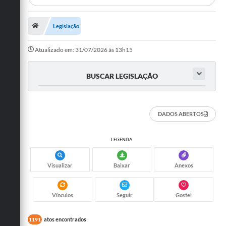
Departamentos
Legislação
Transparência
Atualizado em: 31/07/2026 às 13h15
Contato
Ouvidoria
BUSCAR LEGISLAÇÃO
E-sic
Solicitação de Visualização de Imagens de Câmeras
DADOS ABERTOS
Legislação
LEGENDA:
Câmara Municipal
Visualizar
Baixar
Anexos
Contas Publicas
Galeria de Fotos
Vínculos
Seguir
Gostei
Arquivos para Download
atos encontrados
1191