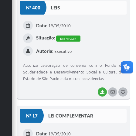
S
Nº 400
LEIS
T
E
Data:
19/05/2010
I
Situação:
EM VIGOR
Autoria:
Executivo
Autoriza celebração de convenio com o Fundo de
Solidariedade e Desenvolvimento Social e Cultural do
Estado de São Paulo e da outras providencias.
BAIXAR
SEGUIR
G
O
S
Nº 17
LEI COMPLEMENTAR
T
E
Data:
19/05/2010