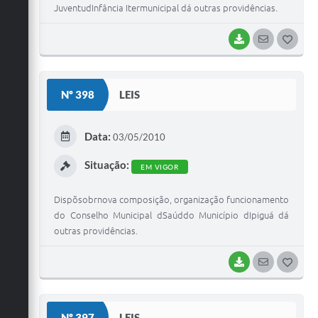
JuventudInfância Itermunicipal dá outras providências.
BAIXAR
SEGUIR
G
O
S
Nº 398
LEIS
T
E
Data:
03/05/2010
I
Situação:
EM VIGOR
Dispõsobrnova composição, organização funcionamento
do Conselho Municipal dSaúddo Município dIpiguá dá
outras providências.
BAIXAR
SEGUIR
G
O
S
Nº 397
LEIS