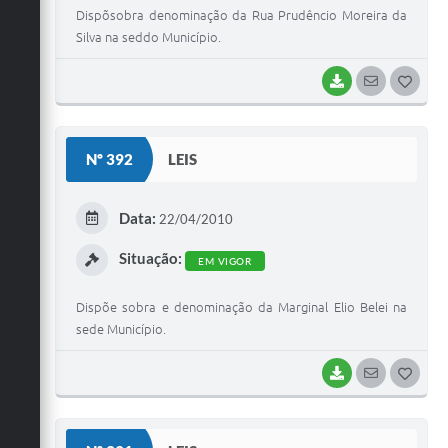
Dispõsobra denominação da Rua Prudêncio Moreira da
Silva na seddo Município.
BAIXAR
SEGUIR
G
O
S
Nº 392
LEIS
T
E
Data:
22/04/2010
I
Situação:
EM VIGOR
Dispõe sobra e denominação da Marginal Elio Belei na
sede Município.
BAIXAR
SEGUIR
G
O
S