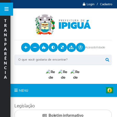
Login / Cadastro
T
R
A
N
S
P
Acessibilidade
A
R
Ê
N
C
I
A
MENU
Principal
Legislação
O Município
Boletim informativo