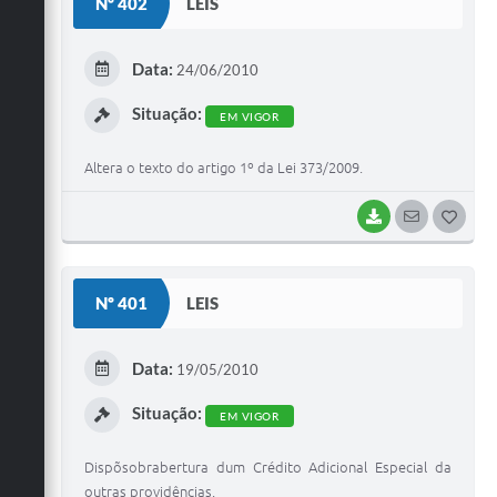
Nº 402
LEIS
T
E
Data:
24/06/2010
I
Situação:
EM VIGOR
Altera o texto do artigo 1º da Lei 373/2009.
BAIXAR
SEGUIR
G
O
S
Nº 401
LEIS
T
E
Data:
19/05/2010
I
Situação:
EM VIGOR
Dispõsobrabertura dum Crédito Adicional Especial da
outras providências.