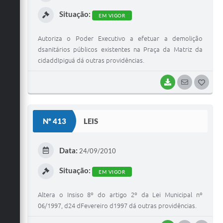
I
Situação:
EM VIGOR
Autoriza o Poder Executivo a efetuar a demolição
dsanitários públicos existentes na Praça da Matriz da
cidaddIpiguá dá outras providências.
BAIXAR
SEGUIR
G
O
S
Nº 413
LEIS
T
E
Data:
24/09/2010
I
Situação:
EM VIGOR
Altera o Insiso 8º do artigo 2º da Lei Municipal nº
06/1997, d24 dFevereiro d1997 dá outras providências.