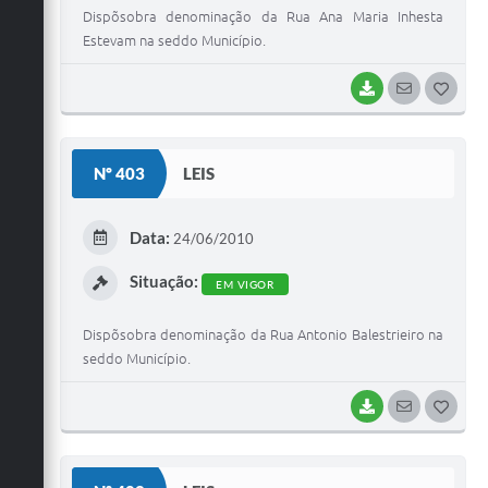
Dispõsobra denominação da Rua Ana Maria Inhesta
Estevam na seddo Município.
BAIXAR
SEGUIR
G
O
S
Nº 403
LEIS
T
E
Data:
24/06/2010
I
Situação:
EM VIGOR
Dispõsobra denominação da Rua Antonio Balestrieiro na
seddo Município.
BAIXAR
SEGUIR
G
O
S