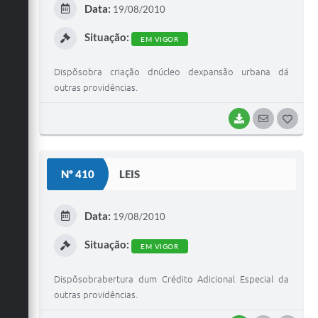
Data:
19/08/2010
I
Situação:
EM VIGOR
Dispõsobra criação dnúcleo dexpansão urbana dá
outras providências.
BAIXAR
SEGUIR
G
O
S
Nº 410
LEIS
T
E
Data:
19/08/2010
I
Situação:
EM VIGOR
Dispõsobrabertura dum Crédito Adicional Especial da
outras providências.