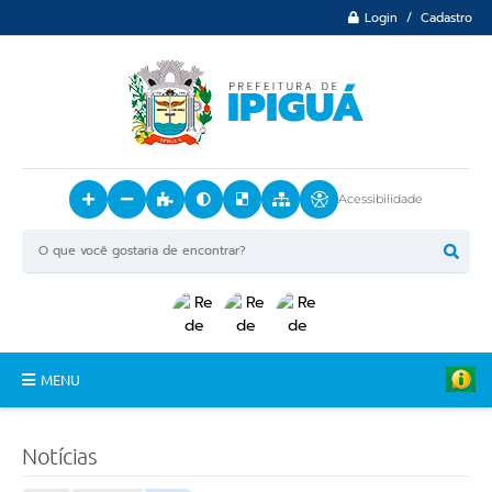
Login / Cadastro
Acessibilidade
MENU
Principal
Notícias
O Município