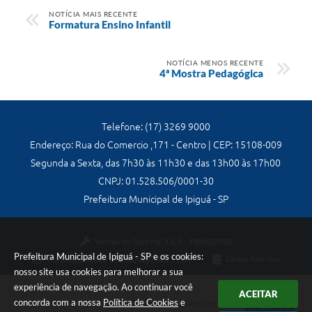
NOTÍCIA MAIS RECENTE
Formatura Ensino Infantil
NOTÍCIA MENOS RECENTE
4ª Mostra Pedagógica
Telefone: (17) 3269 9000
Endereço: Rua do Comercio ,171 - Centro | CEP: 15108-009
Segunda a Sexta, das 7h30 às 11h30 e das 13h00 às 17h00
CNPJ: 01.528.506/0001-30
Prefeitura Municipal de Ipiguá - SP
Versão do Sistema:
3.5.3 - 19/06/2026
Prefeitura Municipal de Ipiguá - SP e os cookies:
Portal atualizado em:
03/08/2026 17:44
Dados Abertos
nosso site usa cookies para melhorar a sua
experiência de navegação. Ao continuar você
ACEITAR
concorda com a nossa
Política de Cookies
e
Copyright Instar - 2006-2026. Todos os direitos reservados -