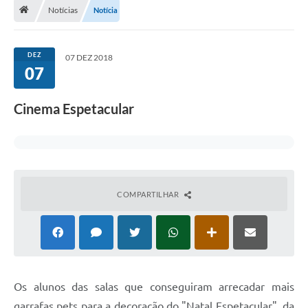
Notícias
Notícia
Departamentos
Transparência
DEZ
07 DEZ 2018
Contato
07
Ouvidoria
Cinema Espetacular
E-sic
Solicitação de Visualização de Imagens de Câmeras
Legislação
COMPARTILHAR
Câmara Municipal
Contas Publicas
Galeria de Fotos
Arquivos para Download
Os alunos das salas que conseguiram arrecadar mais
garrafas pets para a decoração do "Natal Espetacular", da