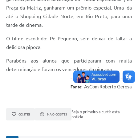
Carta de Serviços
Praça da Matriz, ganharam um prêmio especial. Uma ida
Galeria de Vídeos
até o Shopping Cidade Norte, em Rio Preto, para uma
tarde de cinema.
Links
Serviços Online
O filme escolhido: Pé Pequeno, sem deixar de faltar a
deliciosa pipoca.
Telefones Úteis
Parabéns aos alunos que participaram com muita
Notícias
determinação e foram os vencedores da gincana.
AsCom Roberto Gerosa
Fonte:
Seja o primeiro a curtir esta
GOSTEI
NÃO GOSTEI
notícia.