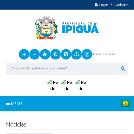
Login / Cadastro
Acessibilidade
MENU
Principal
Notícias
O Município