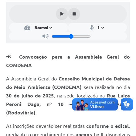
Carta de Serviços
Galeria de Vídeos
Links
Serviços Online
Telefones Úteis
📢
Convocação para a Assembleia Geral do
Notícias
COMDEMA
A Assembleia Geral do
Conselho Municipal de Defesa
do Meio Ambiente (COMDEMA)
será realizada no dia
30 de julho de 2025
, na sede localizada na
Rua Luiza
Peroni Daga, nº 10 – Residencial Cavalari
(Rodoviária)
.
As inscrições deverão ser realizadas
conforme o edital
,
mediante o preenchimento dos
anexos I e II
, disponíveis