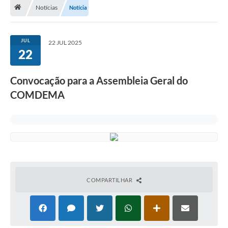
Notícias
Notícia
Departamentos
Transparência
JUL
22 JUL 2025
Contato
22
Ouvidoria
Convocação para a Assembleia Geral do
E-sic
COMDEMA
Solicitação de Visualização de Imagens de Câmeras
Legislação
Câmara Municipal
Contas Publicas
COMPARTILHAR
Galeria de Fotos
Arquivos para Download