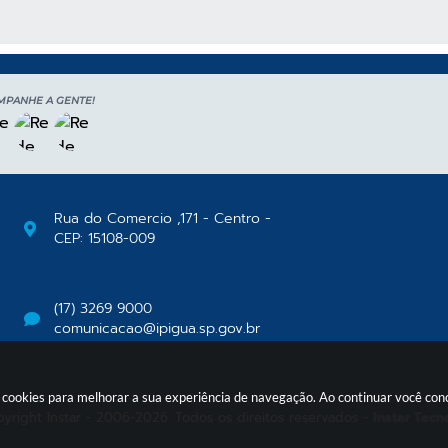
 MÍDIAS
MPANHE A GENTE!
Rua do Comercio ,171 - Centro -
CEP: 15108-009
(17) 3269 9000
comunicacao@ipigua.sp.gov.br
usa cookies para melhorar a sua experiência de navegação. Ao continuar você c
yright Instar - 2006-2026. Todos os direitos reservados -
Instar Tecn