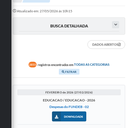
Departamentos
Atualizado em: 27/05/2026 às 10h15
Transparência
BUSCA DETALHADA
Contato
Ouvidoria
DADOS ABERTOS
E-sic
Solicitação de Visualização de Imagens de Câmeras
registros encontrados em
TODAS AS CATEGORIAS
2855
FILTRAR
Legislação
Câmara Municipal
FEVEREIRO de 2026 (27/02/2026)
Contas Publicas
EDUCACAO / EDUCACAO - 2026
Despesas do FUNDEB - 02
Galeria de Fotos
DOWNLOADS
Arquivos para Download