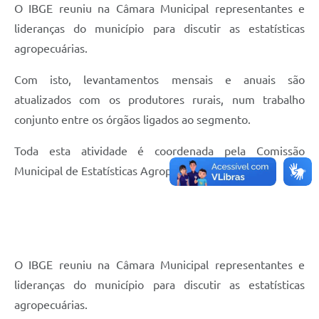
Carta de Serviços
O IBGE reuniu na Câmara Municipal representantes e
lideranças do município para discutir as estatísticas
Galeria de Vídeos
agropecuárias.
Links
Com isto, levantamentos mensais e anuais são
Serviços Online
atualizados com os produtores rurais, num trabalho
Telefones Úteis
conjunto entre os órgãos ligados ao segmento.
Notícias
Toda esta atividade é coordenada pela Comissão
Municipal de Estatísticas Agropecuárias-COMEA.
O IBGE reuniu na Câmara Municipal representantes e
lideranças do município para discutir as estatísticas
agropecuárias.