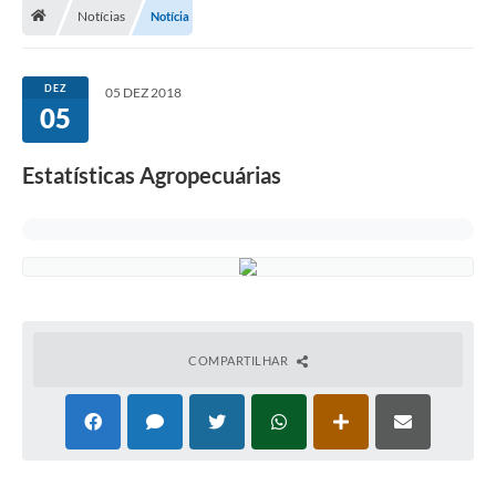
Notícias
Notícia
Departamentos
Transparência
DEZ
05 DEZ 2018
Contato
05
Ouvidoria
Estatísticas Agropecuárias
E-sic
Solicitação de Visualização de Imagens de Câmeras
Legislação
Câmara Municipal
COMPARTILHAR
Contas Publicas
Galeria de Fotos
Arquivos para Download