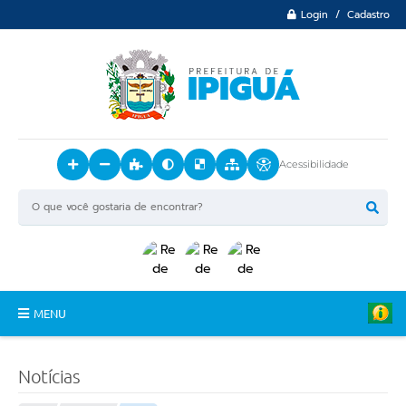
Login / Cadastro
Acessibilidade
MENU
Principal
Notícias
O Município