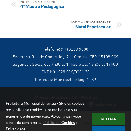
NOTÍCIA MAIS RECENTE
4ª Mostra Pedagógica
NOTÍCIA MENOS RECENTE
Natal Espetacular
Telefone: (17) 3269 9000
Endereço: Rua do Comercio ,171 - Centro | CEP: 15108-009
Segunda a Sexta, das 7h30 às 11h30 e das 13h00 às 17h00
CNPJ: 01.528.506/0001-30
Prefeitura Municipal de Ipiguá - SP
Versão do Sistema:
3.5.3 - 19/06/2026
Prefeitura Municipal de Ipiguá - SP e os cookies:
Portal atualizado em:
03/08/2026 17:44
Dados Abertos
nosso site usa cookies para melhorar a sua
experiência de navegação. Ao continuar você
ACEITAR
concorda com a nossa
Política de Cookies
e
Copyright Instar - 2006-2026. Todos os direitos reservados -
Privacidade
.
Instar Tecnologia