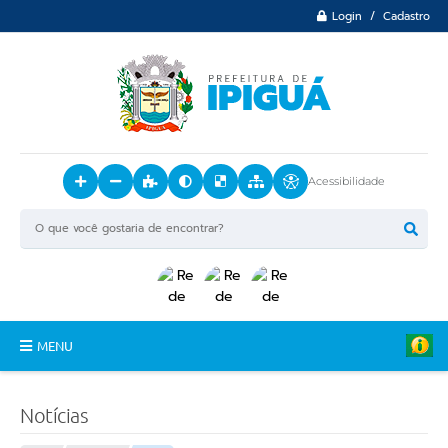
Login / Cadastro
Acessibilidade
MENU
Principal
Notícias
O Município