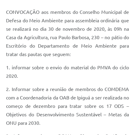
Carta de Serviços
CONVOCAÇÃO aos membros do Conselho Municipal de
Galeria de Vídeos
Defesa do Meio Ambiente para assembleia ordinária que
Links
se realizará no dia 30 de novembro de 2020, às 09h na
Serviços Online
Casa da Agricultura, rua Paulo Barbosa, 230 – no pátio do
Escritório do Departamento de Meio Ambiente para
Telefones Úteis
tratar das pautas que seguem:
Notícias
1. informar sobre o envio do material do PMVA do ciclo
2020.
2. Informar sobre a reunião de membros do COMDEMA
com a Coordenadoria da OAB de Ipiguá a ser realizada no
começo de dezembro para tratar sobre os 17 ODS –
Objetivos do Desenvolvimento Sustentável – Metas da
ONU para 2030.