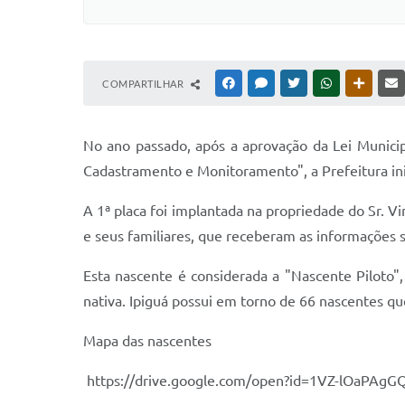
COMPARTILHAR
FACEBOOK
MESSENGER
TWITTER
WHATSAPP
OUTRAS
No ano passado, após a aprovação da Lei Munici
Cadastramento e Monitoramento", a Prefeitura in
A 1ª placa foi implantada na propriedade do Sr. Vi
e seus familiares, que receberam as informações s
Esta nascente é considerada a "Nascente Piloto"
nativa. Ipiguá possui em torno de 66 nascentes q
Mapa das nascentes
https://drive.google.com/open?id=1VZ-lOaPA