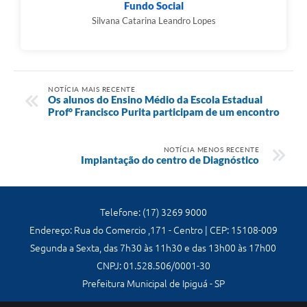
Fundo Social
Silvana Catarina Leandro Lopes
NOTÍCIA MAIS RECENTE
Os alunos do Ensino Médio da Escola Estadual
Prof° Francisco Purita participam de um encontro
NOTÍCIA MENOS RECENTE
Implantação do centro de Diagnóstico
Telefone: (17) 3269 9000
Endereço: Rua do Comercio ,171 - Centro | CEP: 15108-009
Segunda a Sexta, das 7h30 às 11h30 e das 13h00 às 17h00
CNPJ: 01.528.506/0001-30
Prefeitura Municipal de Ipiguá - SP