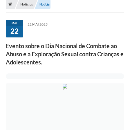
Notícias
Notícia
Departamentos
Transparência
MAI
22 MAI 2023
Contato
22
Ouvidoria
Evento sobre o Dia Nacional de Combate ao
E-sic
Abuso e a Exploração Sexual contra Crianças e
Adolescentes.
Solicitação de Visualização de Imagens de Câmeras
Legislação
Câmara Municipal
Contas Publicas
Galeria de Fotos
Arquivos para Download