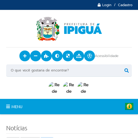
Login / Cadastro
Acessibilidade
MENU
Principal
Notícias
O Município