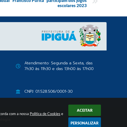
adual "Francisco Purita" participam dos jogos
escolares 2023
Atendimento: Segunda a Sexta, das
7h30 às 11h30 e das 13h00 às 17h00
CNPJ: 01.528.506/0001-30
ACEITAR
oncorda com a nossa
Política de Cookies
e
ologia
PERSONALIZAR