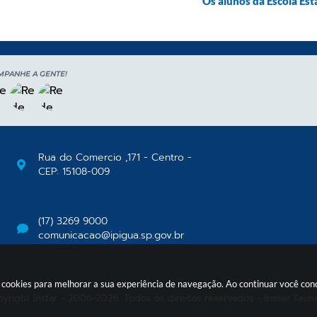
Os alunos da Escola Est
MPANHE A GENTE!
Rua do Comercio ,171 - Centro -
CEP: 15108-009
(17) 3269 9000
comunicacao@ipigua.sp.gov.br
usa cookies para melhorar a sua experiência de navegação. Ao continuar você c
yright Instar - 2006-2026. Todos os direitos reservados -
Instar Tecn