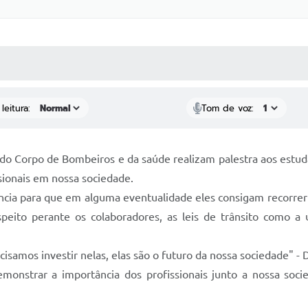
 MÍDIAS
RECEBA NOTÍCIAS
leitura:
Tom de voz:
r, do Corpo de Bombeiros e da saúde realizam palestra aos est
ssionais em nossa sociedade.
ia para que em alguma eventualidade eles consigam recorrer a
espeito perante os colaboradores, as leis de trânsito como a
samos investir nelas, elas são o futuro da nossa sociedade" - D
monstrar a importância dos profissionais junto a nossa so