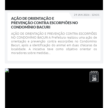
29 JAN 2026 - 12h31
AÇÃO DE ORIENTAÇÃO E
PREVENÇÃO CONTRA ESCORPIÕES NO
CONDOMÍNIO BACURI
AÇÃO DE ORIENTAÇÃO E PREVENÇÃO CONTRA ESCORPIÕES
NO CONDOMÍNIO BACURI A Prefeitura realizou uma ação de
orientação e prevenção contra escorpiões no Condomínio
Bacuri, após a identificação do animal em duas chácaras da
localidade. A iniciativa teve como objetivo orientar os
moradores sobre medidas...
JAN
28