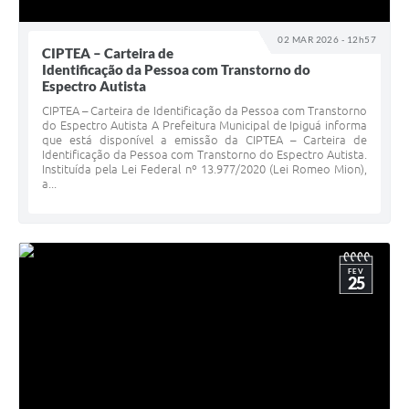
02 MAR 2026 - 12h57
CIPTEA – Carteira de
Identificação da Pessoa com Transtorno do
Espectro Autista
CIPTEA – Carteira de Identificação da Pessoa com Transtorno
do Espectro Autista A Prefeitura Municipal de Ipiguá informa
que está disponível a emissão da CIPTEA – Carteira de
Identificação da Pessoa com Transtorno do Espectro Autista.
Instituída pela Lei Federal nº 13.977/2020 (Lei Romeo Mion),
a...
FEV
25