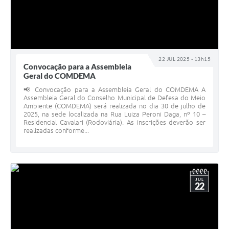
22 JUL 2025 - 13h15
Convocação para a Assembleia
Geral do COMDEMA
📢 Convocação para a Assembleia Geral do COMDEMA A
Assembleia Geral do Conselho Municipal de Defesa do Meio
Ambiente (COMDEMA) será realizada no dia 30 de julho de
2025, na sede localizada na Rua Luiza Peroni Daga, nº 10 –
Residencial Cavalari (Rodoviária). As inscrições deverão ser
realizadas conforme...
JUL
22