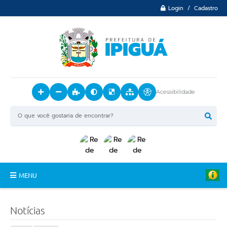
Login / Cadastro
Acessibilidade
MENU
Principal
Notícias
O Município