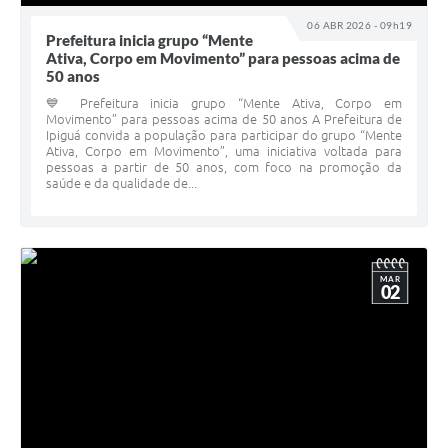
Carta de Serviços
06 ABR 2026 - 09h19
Prefeitura inicia grupo “Mente
Galeria de Vídeos
Ativa, Corpo em Movimento” para pessoas acima de
50 anos
Links
💙 Prefeitura inicia grupo “Mente Ativa, Corpo em
Movimento” para pessoas acima de 50 anos A Prefeitura de
Serviços Online
Ipiguá convida a população para participar do grupo “Mente
Ativa, Corpo em Movimento”, uma iniciativa voltada para
Telefones Úteis
pessoas a partir de 50 anos, com foco na promoção da
saúde e da qualidade de...
Notícias
MAR
02