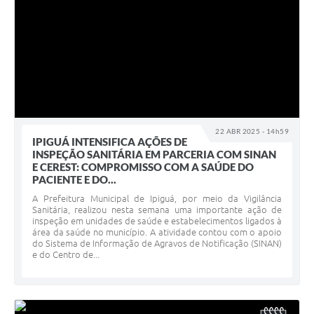
22 ABR 2025 - 14h59
IPIGUÁ INTENSIFICA AÇÕES DE
INSPEÇÃO SANITÁRIA EM PARCERIA COM SINAN
E CEREST: COMPROMISSO COM A SAÚDE DO
PACIENTE E DO...
A Prefeitura Municipal de Ipiguá, por meio da Vigilância
Sanitária, realizou nesta semana uma importante ação de
inspeção em unidades de saúde e estabelecimentos ligados à
área da saúde no município. A atividade contou com o apoio
do Sistema de Informação de Agravos de Notificação (SINAN)
e do Centro de...