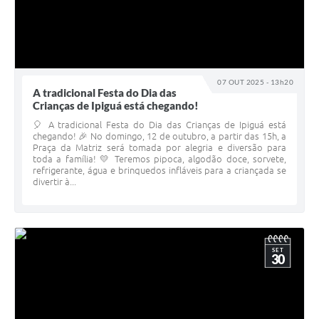
07 OUT 2025 - 13h20
A tradicional Festa do Dia das
Crianças de Ipiguá está chegando!
🎈 A tradicional Festa do Dia das Crianças de Ipiguá está
chegando! 🎉 No domingo, 12 de outubro, a partir das 15h, a
Praça da Matriz será tomada por alegria e diversão para
toda a família! 💛 Teremos pipoca, algodão doce, sorvete,
refrigerante, água e brinquedos infláveis para a criançada se
divertir à...
SET
30