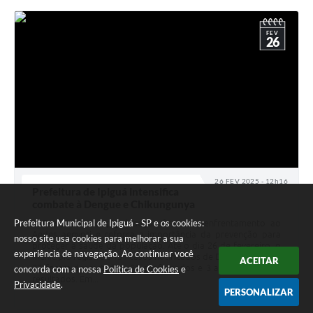
FEV
26
26 FEV 2025 - 12h16
Prefeitura de Ipiguá intensifica
combate à Dengue e Chikungunya
Prefeitura Municipal de Ipiguá - SP e os cookies:
A Prefeitura de Ipiguá segue firme no enfrentamento ao
Aedes aegypti e reforça a importância da prevenção para
nosso site usa cookies para melhorar a sua
proteger a saúde da população. Até o dia 26 de fevereiro, o
experiência de navegação. Ao continuar você
município registrou 131 casos notificados de Dengue. Desses,
ACEITAR
77 foram descartados, 51 confirmados e 3 ainda aguardam
concorda com a nossa
Política de Cookies
e
resultados. Em...
Privacidade
.
PERSONALIZAR