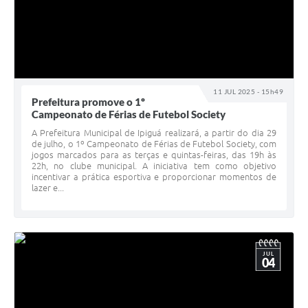
11 JUL 2025 - 15h49
Prefeitura promove o 1º
Campeonato de Férias de Futebol Society
A Prefeitura Municipal de Ipiguá realizará, a partir do dia 29
de julho, o 1º Campeonato de Férias de Futebol Society, com
jogos marcados para as terças e quintas-feiras, das 19h às
22h, no clube municipal. A iniciativa tem como objetivo
incentivar a prática esportiva e proporcionar momentos de
lazer e...
JUL
04