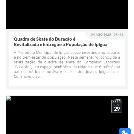
04 AGO 2025 - 09h46
Quadra de Skate do Buracão é
Revitalizada e Entregue à População de Ipiguá
A Prefeitura Municipal de Ipiguá segue investindo no esporte
e no bem-estar da população. Nesta semana, foi concluída a
revitalização da quadra de skate do Complexo Esportivo
“Buracão”, um espaço simbólico da cidade que é referência
para a prática esportiva e o lazer dos jovens ipiguaenses.
Com novo piso,...
JUL
29