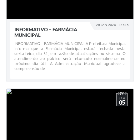
28 JAN 2026 - 14h15
INFORMATIVO – FARMÁCIA
MUNICIPAL
INFORMATIVO – FARMÁCIA MUNICIPAL A Prefeitura Municipal
informa que a Farmácia Municipal estará fechada nesta
sexta-feira, dia 31, em razão de atualizações no sistema. O
atendimento ao público será retomado normalmente no
próximo dia útil. A Administração Municipal agradece a
compreensão de...
JAN
05