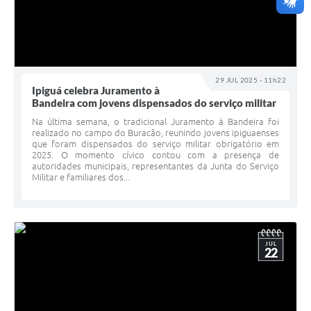
29 JUL 2025 - 11h22
Ipiguá celebra Juramento à
Bandeira com jovens dispensados do serviço militar
Na última semana, o tradicional Juramento à Bandeira foi
realizado no campo do Buracão, reunindo jovens ipiguaenses
que foram dispensados do serviço militar obrigatório em
2025. O momento cívico contou com a presença de
autoridades municipais, representantes da Junta do Serviço
Militar e familiares dos...
JUL
22