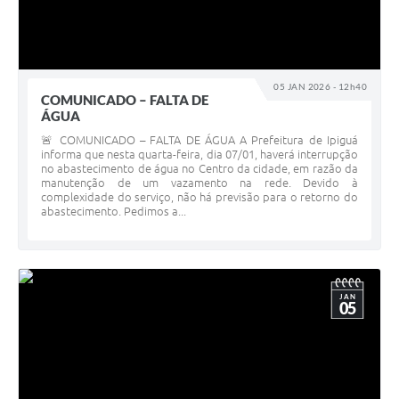
05 JAN 2026 - 12h40
COMUNICADO – FALTA DE
ÁGUA
🚨 COMUNICADO – FALTA DE ÁGUA A Prefeitura de Ipiguá
informa que nesta quarta-feira, dia 07/01, haverá interrupção
no abastecimento de água no Centro da cidade, em razão da
manutenção de um vazamento na rede. Devido à
complexidade do serviço, não há previsão para o retorno do
abastecimento. Pedimos a...
JAN
05