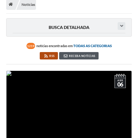
Notícias
Departamentos
Transparência
BUSCA DETALHADA
Contato
Ouvidoria
notícias encontradas em
TODAS AS CATEGORIAS
1219
E-sic
RSS
RECEBA NOTÍCIAS
Solicitação de Visualização de Imagens de Câmeras
Legislação
ABR
06
Câmara Municipal
Contas Publicas
Galeria de Fotos
Arquivos para Download