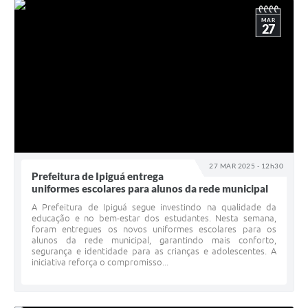
MAR
27
27 MAR 2025 - 12h30
Prefeitura de Ipiguá entrega
uniformes escolares para alunos da rede municipal
A Prefeitura de Ipiguá segue investindo na qualidade da
educação e no bem-estar dos estudantes. Nesta semana,
foram entregues os novos uniformes escolares para os
alunos da rede municipal, garantindo mais conforto,
segurança e identidade para as crianças e adolescentes. A
iniciativa reforça o compromisso...