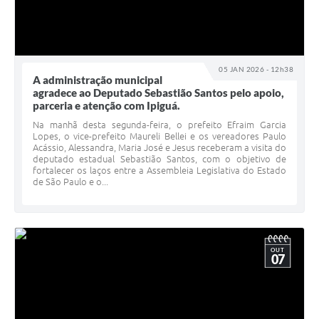
05 JAN 2026 - 12h38
A administração municipal
agradece ao Deputado Sebastião Santos pelo apoio,
parceria e atenção com Ipiguá.
Na manhã desta segunda-feira, o prefeito Efraim Garcia
Lopes, o vice-prefeito Maureli Bellei e os vereadores Paulo
Acássio, Alessandra, Maria José e Jesus receberam a visita do
deputado estadual Sebastião Santos, com o objetivo de
fortalecer os laços entre a Assembleia Legislativa do Estado
de São Paulo e o...
OUT
07