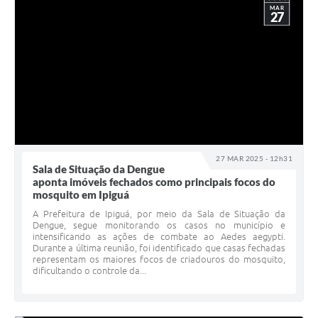
MAR
27
27 MAR 2025 - 12h31
Sala de Situação da Dengue
aponta imóveis fechados como principais focos do
mosquito em Ipiguá
A Prefeitura de Ipiguá, por meio da Sala de Situação da
Dengue, segue monitorando os casos no município e
intensificando as ações de combate ao Aedes aegypti.
Durante a última reunião, foi identificado que casas fechadas
representam os maiores focos de criadouros do mosquito,
dificultando o controle da...