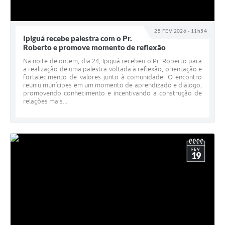
25 FEV 2026 - 11h54
Ipiguá recebe palestra com o Pr.
Roberto e promove momento de reflexão
Na noite de ontem, dia 24, Ipiguá recebeu o Pr. Roberto para
a realização de uma palestra voltada à reflexão, orientação e
fortalecimento de valores junto à comunidade. O encontro
reuniu munícipes em um momento de aprendizado e diálogo,
promovendo conhecimento e incentivando a construção de
relações mais...
FEV
19