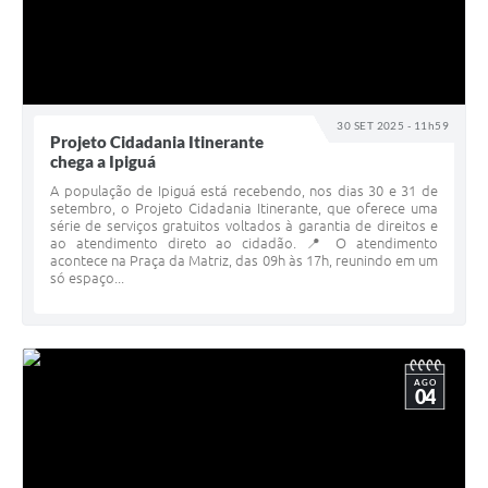
30 SET 2025 - 11h59
Projeto Cidadania Itinerante
chega a Ipiguá
A população de Ipiguá está recebendo, nos dias 30 e 31 de
setembro, o Projeto Cidadania Itinerante, que oferece uma
série de serviços gratuitos voltados à garantia de direitos e
ao atendimento direto ao cidadão. 📍 O atendimento
acontece na Praça da Matriz, das 09h às 17h, reunindo em um
só espaço...
AGO
04