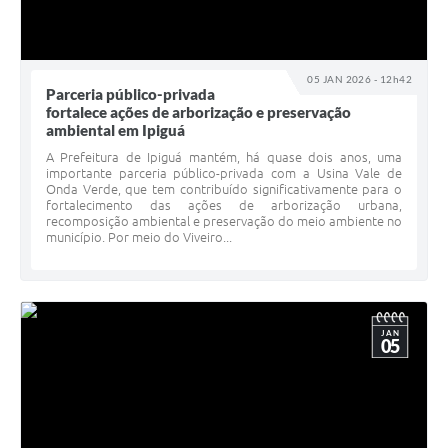
05 JAN 2026 - 12h42
Parceria público-privada
fortalece ações de arborização e preservação
ambiental em Ipiguá
A Prefeitura de Ipiguá mantém, há quase dois anos, uma
importante parceria público-privada com a Usina Vale de
Onda Verde, que tem contribuído significativamente para o
fortalecimento das ações de arborização urbana,
recomposição ambiental e preservação do meio ambiente no
município. Por meio do Viveiro...
JAN
05