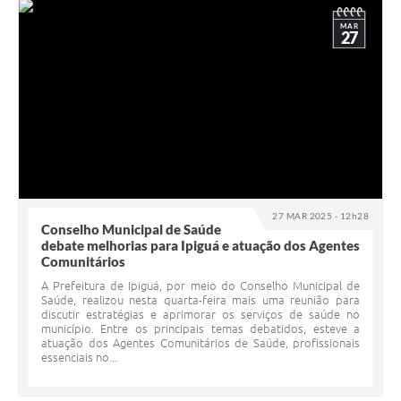
MAR
27
27 MAR 2025 - 12h28
Conselho Municipal de Saúde
debate melhorias para Ipiguá e atuação dos Agentes
Comunitários
A Prefeitura de Ipiguá, por meio do Conselho Municipal de
Saúde, realizou nesta quarta-feira mais uma reunião para
discutir estratégias e aprimorar os serviços de saúde no
município. Entre os principais temas debatidos, esteve a
atuação dos Agentes Comunitários de Saúde, profissionais
essenciais no...