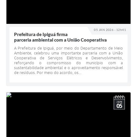
05 JAN 2026 - 12h41
Prefeitura de Ipiguá firma
parceria ambiental com a União Cooperativa
A Prefeitura de Ipiguá, por meio do Departamento de Meio
Ambiente, celebrou uma importante parceria com a União
Cooperativa de Serviços Elétricos e Desenvolvimento,
reforçando o compromisso do município com a
sustentabilidade ambiental e o aproveitamento responsável
de resíduos. Por meio do acordo, os...
JAN
05