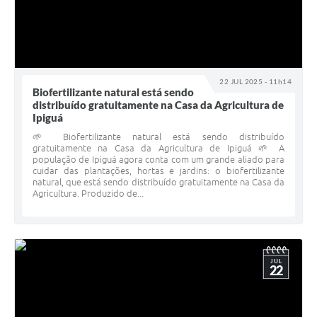
22 JUL 2025 - 11h14
Biofertilizante natural está sendo
distribuído gratuitamente na Casa da Agricultura de
Ipiguá
🌱 Biofertilizante natural está sendo distribuído
gratuitamente na Casa da Agricultura de Ipiguá 🌱 A
população de Ipiguá agora conta com um grande aliado para
cuidar das plantações, hortas e jardins: o biofertilizante
natural, que está sendo distribuído gratuitamente na Casa da
Agricultura. Produzido de...
JUL
22