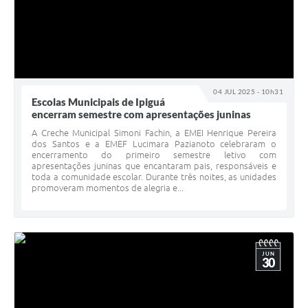
04 JUL 2025 - 10h31
Escolas Municipais de Ipiguá
encerram semestre com apresentações juninas
A Creche Municipal Simoni Fachin, a EMEI Henrique Pereira
dos Santos e a EMEF Lucimara Pazianoto celebraram o
encerramento do primeiro semestre letivo com
apresentações juninas que encantaram pais, responsáveis e
toda a comunidade escolar. Durante três noites, as unidades
promoveram momentos de alegria e...
JUN
30