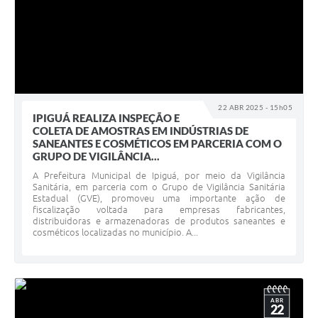
22 ABR 2025 - 15h05
IPIGUÁ REALIZA INSPEÇÃO E
COLETA DE AMOSTRAS EM INDÚSTRIAS DE
SANEANTES E COSMÉTICOS EM PARCERIA COM O
GRUPO DE VIGILÂNCIA...
A Prefeitura Municipal de Ipiguá, por meio da Vigilância
Sanitária, em parceria com o Grupo de Vigilância Sanitária
Estadual (GVE), promoveu uma importante ação de
fiscalização voltada para empresas fabricantes,
distribuidoras e armazenadoras de produtos saneantes e
cosméticos localizadas no município. A...
ABR
22