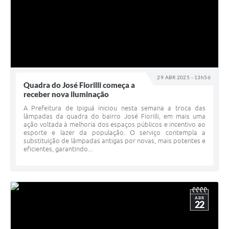
29 ABR 2025 - 13h56
Quadra do José Fiorilli começa a
receber nova iluminação
A Prefeitura de Ipiguá iniciou nesta semana a troca das
lâmpadas da quadra do bairro José Fiorilli, em mais uma
ação voltada à melhoria dos espaços públicos e incentivo ao
esporte e lazer da população. O serviço contempla a
substituição de lâmpadas antigas por novas, mais potentes e
eficientes, garantindo...
ABR
22