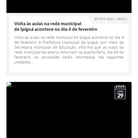
02 FEV 2026 - 18h51
Volta às aulas na rede municipal
de Ipiguá acontece no dia 4 de fevereiro
Volta às aulas na rede municipal de Ipiguá acontece no dia 4
de fevereiro A Prefeitura Municipal de Ipiguá, por meio da
Secretaria Municipal de Educação, informa que as aulas da
rede municipal de ensino retornam na quarta-feira, dia 04 de
fevereiro. As atividades serão retomadas nas seguintes
unidades...
JAN
29