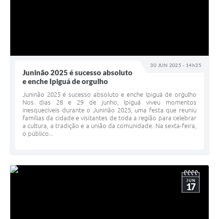
30 JUN 2025 - 14h35
Juninão 2025 é sucesso absoluto
e enche Ipiguá de orgulho
Juninão 2025 é sucesso absoluto e enche Ipiguá de orgulho
Nos dias 28 e 29 de junho, Ipiguá viveu momentos
inesquecíveis durante o Juninão 2025, uma festa que reuniu
famílias da cidade e visitantes de toda a região para celebrar
a cultura, a tradição e a união da comunidade. Na sexta-feira,
o público...
JUN
17