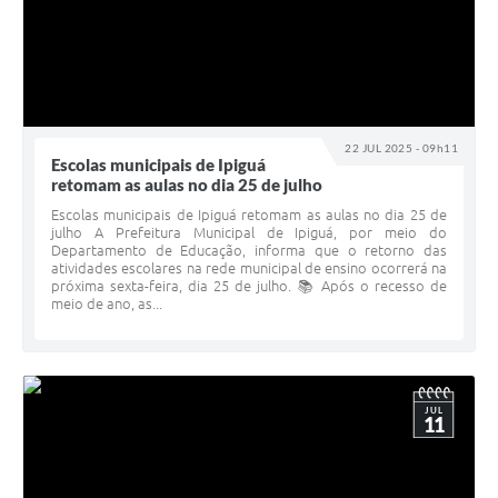
22 JUL 2025 - 09h11
Escolas municipais de Ipiguá
retomam as aulas no dia 25 de julho
Escolas municipais de Ipiguá retomam as aulas no dia 25 de
julho A Prefeitura Municipal de Ipiguá, por meio do
Departamento de Educação, informa que o retorno das
atividades escolares na rede municipal de ensino ocorrerá na
próxima sexta-feira, dia 25 de julho. 📚 Após o recesso de
meio de ano, as...
JUL
11