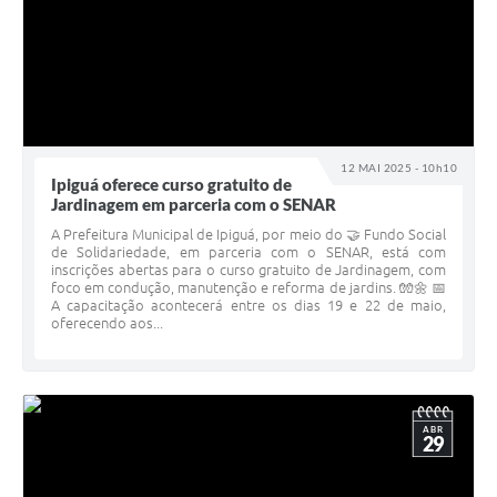
12 MAI 2025 - 10h10
Ipiguá oferece curso gratuito de
Jardinagem em parceria com o SENAR
A Prefeitura Municipal de Ipiguá, por meio do 🤝 Fundo Social
de Solidariedade, em parceria com o SENAR, está com
inscrições abertas para o curso gratuito de Jardinagem, com
foco em condução, manutenção e reforma de jardins. 🧤🌼 📅
A capacitação acontecerá entre os dias 19 e 22 de maio,
oferecendo aos...
ABR
29