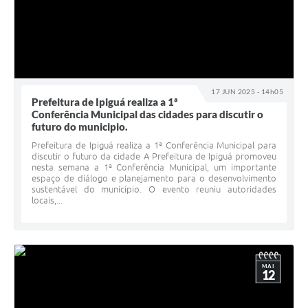
17 JUN 2025 - 14h05
Prefeitura de Ipiguá realiza a 1ª
Conferência Municipal das cidades para discutir o
futuro do municipio.
Prefeitura de Ipiguá realiza a 1ª Conferência Municipal para
discutir o futuro da cidade A Prefeitura de Ipiguá promoveu
nesta semana a 1ª Conferência Municipal, um importante
espaço de diálogo e planejamento para o desenvolvimento
sustentável do município. O evento reuniu autoridades
locais,...
MAI
12