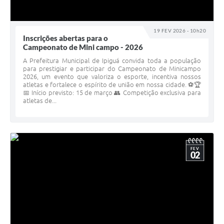
19 FEV 2026 - 10h20
Inscrições abertas para o
Campeonato de Mini campo - 2026
A Prefeitura Municipal de Ipiguá convida toda a população
para prestigiar e participar do Campeonato de Minicampo
2026, um evento que valoriza o esporte, incentiva nossos
atletas e fortalece o espírito de união em nossa cidade. ⚽🏆
📅 Início previsto: 15 de março 👥 Competição exclusiva para
atletas de...
FEV
02