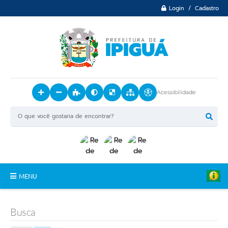
Login / Cadastro
Acessibilidade
MENU
Principal
Busca
O Município