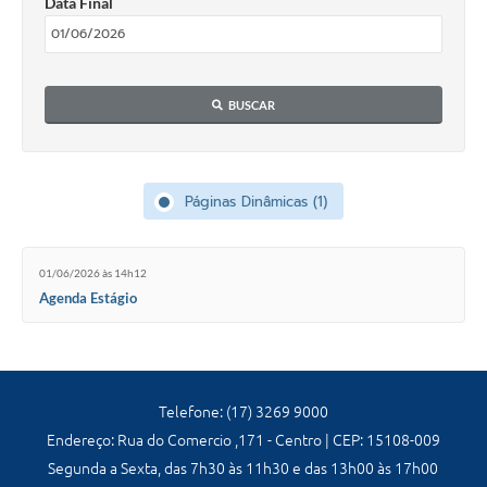
Data Final
Carta de Serviços
Galeria de Vídeos
Links
BUSCAR
Serviços Online
Telefones Úteis
Páginas Dinâmicas (1)
Notícias
01/06/2026 às 14h12
Agenda Estágio
Telefone: (17) 3269 9000
Endereço: Rua do Comercio ,171 - Centro | CEP: 15108-009
Segunda a Sexta, das 7h30 às 11h30 e das 13h00 às 17h00