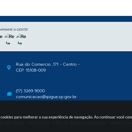
MPANHE A GENTE!
Rua do Comercio ,171 - Centro -
CEP: 15108-009
(17) 3269 9000
comunicacao@ipigua.sp.gov.br
usa cookies para melhorar a sua experiência de navegação. Ao continuar você c
yright Instar - 2006-2026. Todos os direitos reservados -
Instar Tecn