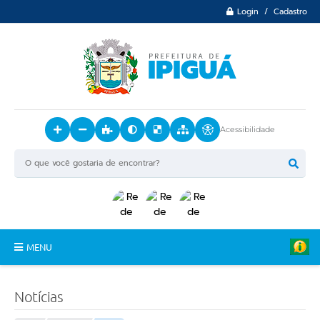
Login / Cadastro
Acessibilidade
MENU
Principal
Notícias
O Município