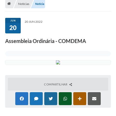
Notícias
Notícia
Departamentos
Transparência
JUN
20 JUN 2022
Contato
20
Ouvidoria
Assembleia Ordinária - COMDEMA
E-sic
Solicitação de Visualização de Imagens de Câmeras
Legislação
Câmara Municipal
COMPARTILHAR
Contas Publicas
Galeria de Fotos
Arquivos para Download