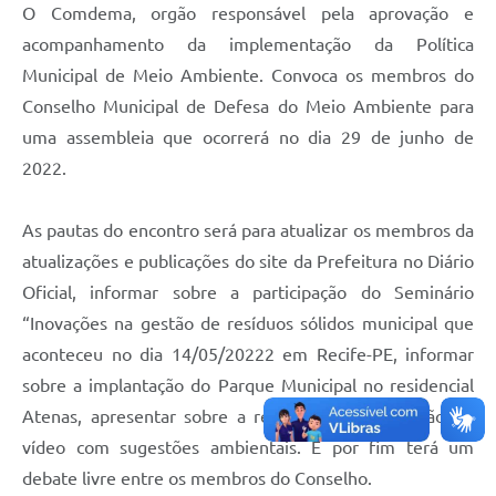
Carta de Serviços
O Comdema, orgão responsável pela aprovação e
acompanhamento da implementação da Política
Galeria de Vídeos
Municipal de Meio Ambiente. Convoca os membros do
Links
Conselho Municipal de Defesa do Meio Ambiente para
Serviços Online
uma assembleia que ocorrerá no dia 29 de junho de
2022.
Telefones Úteis
Notícias
As pautas do encontro será para atualizar os membros da
atualizações e publicações do site da Prefeitura no Diário
Oficial, informar sobre a participação do Seminário
“Inovações na gestão de resíduos sólidos municipal que
aconteceu no dia 14/05/20222 em Recife-PE, informar
sobre a implantação do Parque Municipal no residencial
Atenas, apresentar sobre a reunião e apresentação do
vídeo com sugestões ambientais. E por fim terá um
debate livre entre os membros do Conselho.