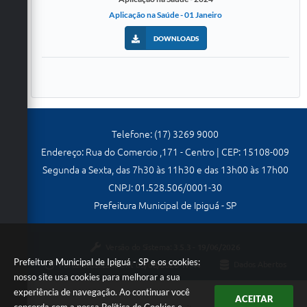
Aplicação na Saúde - 01 Janeiro
DOWNLOADS
Telefone: (17) 3269 9000
Endereço: Rua do Comercio ,171 - Centro | CEP: 15108-009
Segunda a Sexta, das 7h30 às 11h30 e das 13h00 às 17h00
CNPJ: 01.528.506/0001-30
Prefeitura Municipal de Ipiguá - SP
Versão do Sistema:
3.5.3 - 19/06/2026
Prefeitura Municipal de Ipiguá - SP e os cookies:
Portal atualizado em:
03/08/2026 17:44
Dados Abertos
nosso site usa cookies para melhorar a sua
experiência de navegação. Ao continuar você
ACEITAR