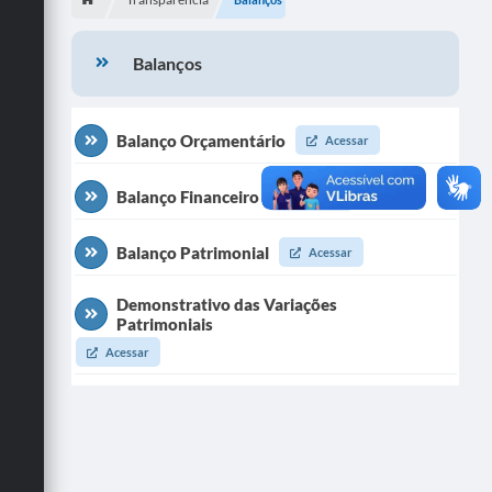
Departamentos
Balanços
Transparência
Contato
Balanço Orçamentário
Acessar
Ouvidoria
Balanço Financeiro
E-sic
Acessar
Solicitação de Visualização de Imagens de Câmeras
Balanço Patrimonial
Acessar
Legislação
Demonstrativo das Variações
Patrimoniais
Câmara Municipal
Acessar
Contas Publicas
Galeria de Fotos
Arquivos para Download