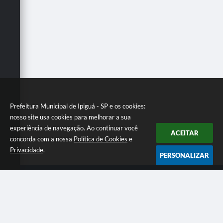
Carta de Serviços
Galeria de Vídeos
Links
Serviços Online
Telefones Úteis
Notícias
Prefeitura Municipal de Ipiguá - SP e os cookies:
nosso site usa cookies para melhorar a sua
experiência de navegação. Ao continuar você
ACEITAR
concorda com a nossa
Política de Cookies
e
Privacidade
.
PERSONALIZAR
Telefone: (17) 3269 9000
Endereço: Rua do Comercio ,171 - Centro | CEP: 15108-009
Segunda a Sexta, das 7h30 às 11h30 e das 13h00 às 17h00
CNPJ: 01.528.506/0001-30