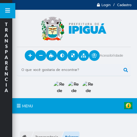
Login / Cadastro
T
R
A
N
S
P
Acessibilidade
A
R
Ê
N
C
I
A
MENU
Principal
O Município
Transparência
Balanços