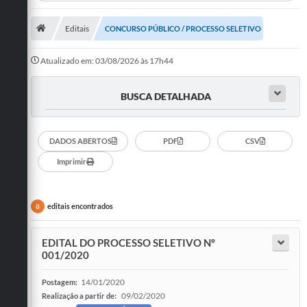
Departamentos
Editais
CONCURSO PÚBLICO / PROCESSO SELETIVO
Transparência
Atualizado em: 03/08/2026 às 17h44
Contato
Ouvidoria
BUSCA DETALHADA
E-sic
DADOS ABERTOS
PDF
CSV
Solicitação de Visualização de Imagens de Câmeras
Imprimir
Legislação
Câmara Municipal
editais encontrados
8
Contas Publicas
EDITAL DO PROCESSO SELETIVO Nº
001/2020
Galeria de Fotos
14/01/2020
Postagem:
Arquivos para Download
09/02/2020
Realização a partir de: