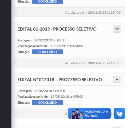
Carta de Serviços
Situação:
CONCLUÍDO
Galeria de Vídeos
Atualizado em: 25/01/2023 às 13h00
Links
EDITAL 01-2019 - PROCESSO SELETIVO
Serviços Online
08/02/2019 às 10h15
Postagem:
Telefones Úteis
10/03/2019 às 09h00
Realização a partir de:
Situação:
CONCLUÍDO
Notícias
Atualizado em: 30/01/2023 às 17h38
EDITAL Nº 012018 – PROCESSO SELETIVO
01/06/2018 às 10h10
Postagem:
19/08/2018 às 09h00
Realização a partir de:
Situação:
CONCLUÍDO
Atualizado em: 12/02/2019 às 13h46