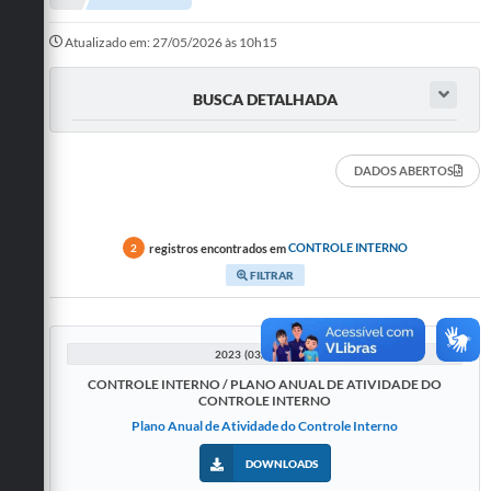
Departamentos
Atualizado em: 27/05/2026 às 10h15
Transparência
BUSCA DETALHADA
Contato
Ouvidoria
DADOS ABERTOS
E-sic
Solicitação de Visualização de Imagens de Câmeras
registros encontrados em
CONTROLE INTERNO
2
FILTRAR
Legislação
Câmara Municipal
2023 (03/10/2023)
Contas Publicas
CONTROLE INTERNO / PLANO ANUAL DE ATIVIDADE DO
CONTROLE INTERNO
Galeria de Fotos
Plano Anual de Atividade do Controle Interno
Arquivos para Download
DOWNLOADS