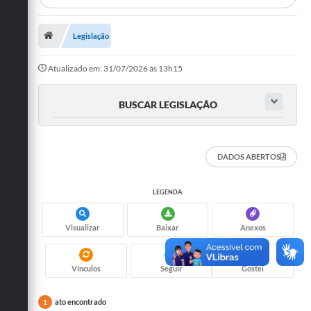
Departamentos
Legislação
Transparência
Atualizado em: 31/07/2026 às 13h15
Contato
Ouvidoria
BUSCAR LEGISLAÇÃO
E-sic
Solicitação de Visualização de Imagens de Câmeras
DADOS ABERTOS
Legislação
LEGENDA:
Câmara Municipal
Visualizar
Baixar
Anexos
Contas Publicas
Galeria de Fotos
Vínculos
Seguir
Gostei
Arquivos para Download
ato encontrado
1