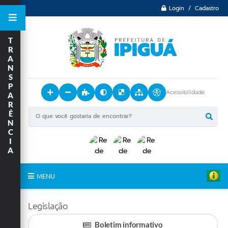
Login / Cadastro
T
R
A
N
S
P
Acessibilidade
A
R
Ê
N
C
I
A
MENU
Principal
Legislação
O Município
Boletim informativo