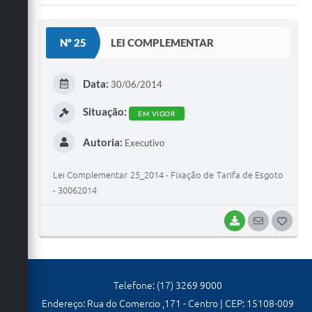
Carta de Serviços
Galeria de Vídeos
Nº 25
LEI COMPLEMENTAR
Links
Data:
30/06/2014
Serviços Online
Situação:
Telefones Úteis
EM VIGOR
Notícias
Autoria:
Executivo
Lei Complementar 25_2014 - Fixação de Tarifa de Esgoto
- 30062014
BAIXAR
SEGUIR
G
O
S
Telefone: (17) 3269 9000
T
Endereço: Rua do Comercio ,171 - Centro | CEP: 15108-009
E