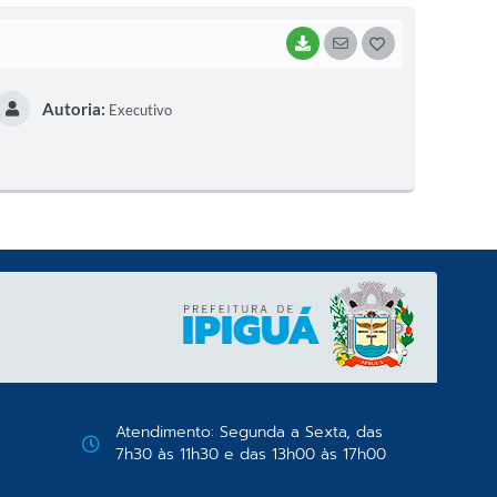
BAIXAR
SEGUIR
G
O
Autoria:
Executivo
S
T
E
I
Atendimento: Segunda a Sexta, das
7h30 às 11h30 e das 13h00 às 17h00