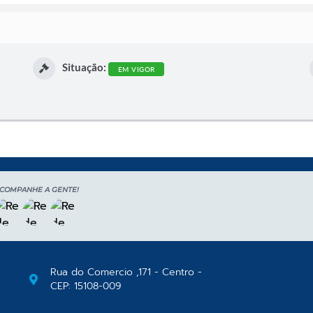
Situação:
EM VIGOR
COMPANHE A GENTE!
Rua do Comercio ,171 - Centro -
CEP: 15108-009