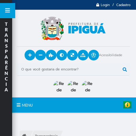
Login / Cadastro
T
R
A
N
S
P
Acessibilidade
A
R
Ê
N
C
I
A
MENU
Principal
O Município
Transparência