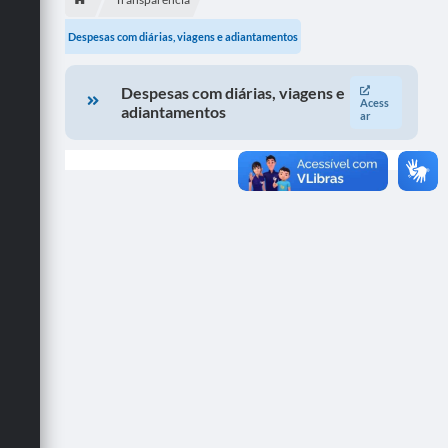
Departamentos
Despesas com diárias, viagens e adiantamentos
Transparência
Despesas com diárias, viagens e
Contato
Acess
adiantamentos
ar
Ouvidoria
E-sic
Solicitação de Visualização de Imagens de Câmeras
Legislação
Câmara Municipal
Contas Publicas
Galeria de Fotos
Arquivos para Download