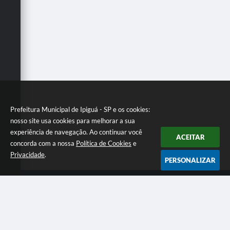
Carta de Serviços
Galeria de Vídeos
Links
Serviços Online
Telefones Úteis
Notícias
Prefeitura Municipal de Ipiguá - SP e os cookies:
nosso site usa cookies para melhorar a sua
experiência de navegação. Ao continuar você
ACEITAR
concorda com a nossa
Política de Cookies
e
Privacidade
.
PERSONALIZAR
Telefone: (17) 3269 9000
Endereço: Rua do Comercio ,171 - Centro | CEP: 15108-009
Segunda a Sexta, das 7h30 às 11h30 e das 13h00 às 17h00
CNPJ: 01.528.506/0001-30