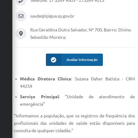
Telefone: 17 3269 9003 - 173269 9013
Carta de Serviços
Galeria de Vídeos
saude@ipigua.sp.gov.br
Links
Rua Geraldina Dutra Salvador, Nº 700, Bairro: Divino
Sebastião Moreira;
Serviços Online
Telefones Úteis
Avaliar Informação
Notícias
Médica Diretora Clínica
: Suzana Daher Batista - CRM
44259
Serviço Principal
: “Unidade de atendimento de
emergência”
"Informamos a população, que os registros de frequência dos
profissionais das unidades de saúde estão disponíveis para
consulta de qualquer cidadão."