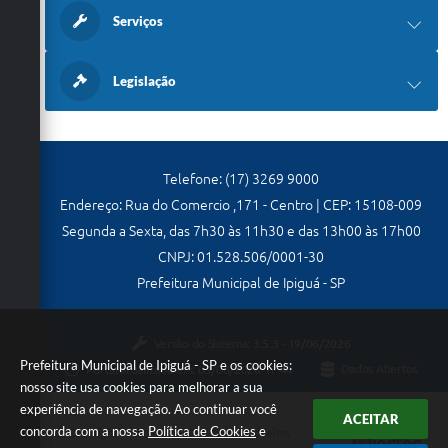
Serviços
Legislação
Telefone: (17) 3269 9000
Endereço: Rua do Comercio ,171 - Centro | CEP: 15108-009
Segunda a Sexta, das 7h30 às 11h30 e das 13h00 às 17h00
CNPJ: 01.528.506/0001-30
Prefeitura Municipal de Ipiguá - SP
Versão do Sistema:
3.5.3 - 19/06/2026
Prefeitura Municipal de Ipiguá - SP e os cookies:
Portal atualizado em:
03/08/2026 17:44
Dados Abertos
nosso site usa cookies para melhorar a sua
experiência de navegação. Ao continuar você
ACEITAR
concorda com a nossa
Política de Cookies
e
Copyright Instar - 2006-2026. Todos os direitos