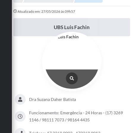
Departamentos
Atualizado em: 27/05/2026 às 09h57
Transparência
UBS Luis Fachin
Contato
Ouvidoria
E-sic
Solicitação de Visualização de Imagens de Câmeras
Legislação
Câmara Municipal
Dra Suzana Daher Batista
Contas Publicas
Galeria de Fotos
Funcionamento: Emergência - 24 Horas - (17) 3269
1146 / 98111 7073 / 98164 4435
Arquivos para Download