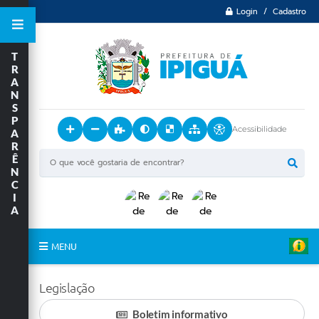
Login / Cadastro
T
R
A
N
S
P
Acessibilidade
A
R
Ê
N
C
I
A
MENU
Principal
Legislação
O Município
Boletim informativo