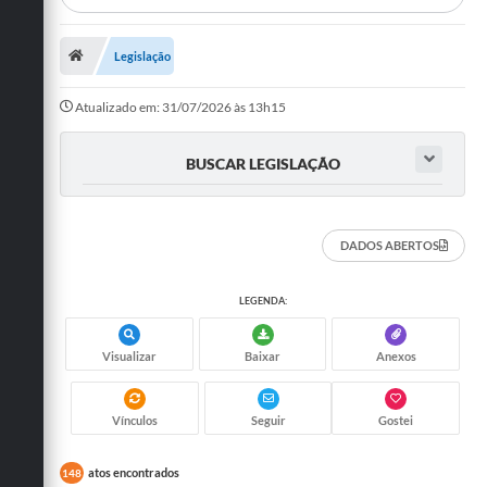
Departamentos
Legislação
Transparência
Atualizado em: 31/07/2026 às 13h15
Contato
Ouvidoria
BUSCAR LEGISLAÇÃO
E-sic
Solicitação de Visualização de Imagens de Câmeras
DADOS ABERTOS
Legislação
LEGENDA:
Câmara Municipal
Visualizar
Baixar
Anexos
Contas Publicas
Galeria de Fotos
Vínculos
Seguir
Gostei
Arquivos para Download
atos encontrados
148