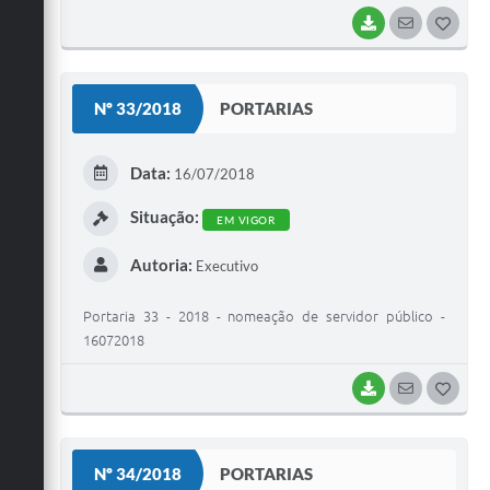
BAIXAR
SEGUIR
G
O
S
Nº 33/2018
PORTARIAS
T
E
Data:
16/07/2018
I
Situação:
EM VIGOR
Autoria:
Executivo
Portaria 33 - 2018 - nomeação de servidor público -
16072018
BAIXAR
SEGUIR
G
O
S
Nº 34/2018
PORTARIAS
T