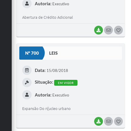
Autoria:
Executivo
Abertura de Crédito Adicional
BAIXAR
SEGUIR
G
O
S
Nº 700
LEIS
T
E
Data:
15/08/2018
I
Situação:
EM VIGOR
Autoria:
Executivo
Expansão Do n[ucleo urbano
BAIXAR
SEGUIR
G
O