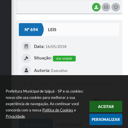
BAIXAR
SEGUIR
G
O
S
Nº 694
LEIS
T
E
Data:
16/05/2018
I
Situação:
EM VIGOR
Autoria:
Executivo
Lei 694 - 2018 - Altera parágrafo da Lei 632-2016 -
16052018
Prefeitura Municipal de Ipiguá - SP e os cookies:
nosso site usa cookies para melhorar a sua
BAIXAR
SEGUIR
G
experiência de navegação. Ao continuar você
ACEITAR
concorda com a nossa
Política de Cookies
e
O
Privacidade
.
PERSONALIZAR
S
Nº 25/2018
PORTARIAS