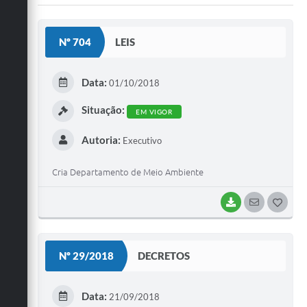
Carta de Serviços
Galeria de Vídeos
Nº 704
LEIS
Links
Data:
01/10/2018
Serviços Online
Situação:
Telefones Úteis
EM VIGOR
Notícias
Autoria:
Executivo
Cria Departamento de Meio Ambiente
BAIXAR
SEGUIR
G
O
S
Nº 29/2018
DECRETOS
T
E
Data:
21/09/2018