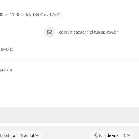
0 as 11:30 e das 13:00 as 17:00
comunicacao@ipigua.sp.gov.br
108-000
 prévio
S MÍDIAS
e leitura:
Tom de voz: