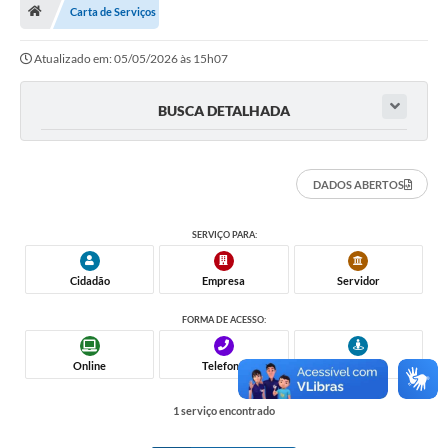
Carta de Serviços
Departamentos
Atualizado em: 05/05/2026 às 15h07
Transparência
Contato
BUSCA DETALHADA
Ouvidoria
E-sic
DADOS ABERTOS
Solicitação de Visualização de Imagens de Câmeras
SERVIÇO PARA:
Legislação
Cidadão
Empresa
Servidor
Câmara Municipal
FORMA DE ACESSO:
Contas Publicas
Online
Telefone
Presencial
Galeria de Fotos
1 serviço encontrado
Arquivos para Download