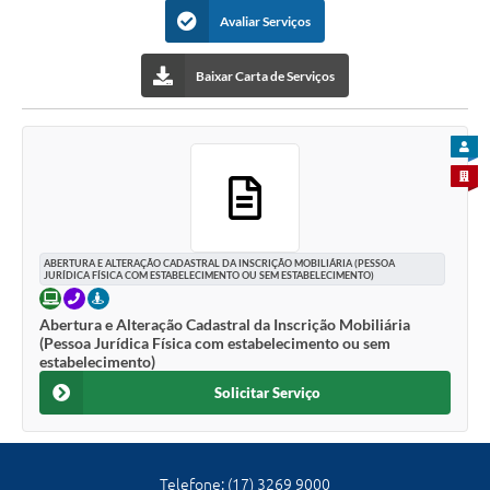
Carta de Serviços
Avaliar Serviços
Galeria de Vídeos
Baixar Carta de Serviços
Links
Serviços Online
PARA
Telefones Úteis
PARA 
Notícias
ABERTURA E ALTERAÇÃO CADASTRAL DA INSCRIÇÃO MOBILIÁRIA (PESSOA
JURÍDICA FÍSICA COM ESTABELECIMENTO OU SEM ESTABELECIMENTO)
ONLINE
TELEFONE
PRESENCIAL
Abertura e Alteração Cadastral da Inscrição Mobiliária
(Pessoa Jurídica Física com estabelecimento ou sem
estabelecimento)
Solicitar Serviço
Telefone: (17) 3269 9000