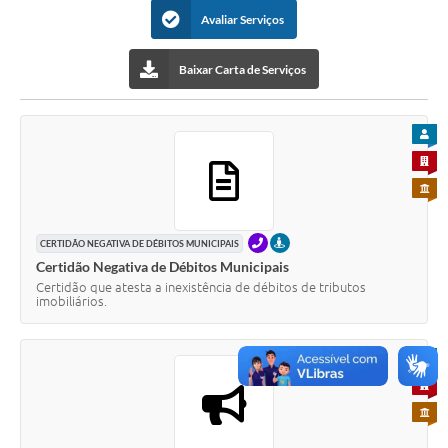
Carta de Serviços
Avaliar Serviços
Galeria de Vídeos
Baixar Carta de Serviços
Links
Serviços Online
PARA
Telefones Úteis
PARA 
PARA 
Notícias
TELEFONE
PRESENCIAL
CERTIDÃO NEGATIVA DE DÉBITOS MUNICIPAIS
Certidão Negativa de Débitos Municipais
Certidão que atesta a inexistência de débitos de tributos
imobiliários.
PARA
PARA 
PARA 