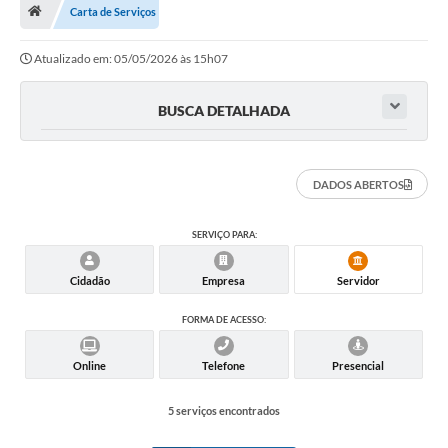
Carta de Serviços
Departamentos
Atualizado em: 05/05/2026 às 15h07
Transparência
Contato
BUSCA DETALHADA
Ouvidoria
E-sic
DADOS ABERTOS
Solicitação de Visualização de Imagens de Câmeras
SERVIÇO PARA:
Legislação
Cidadão
Empresa
Servidor
Câmara Municipal
FORMA DE ACESSO:
Contas Publicas
Online
Telefone
Presencial
Galeria de Fotos
5 serviços encontrados
Arquivos para Download