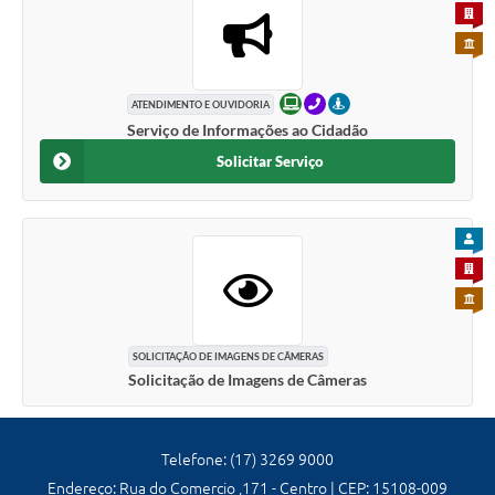
PARA 
PARA 
ONLINE
TELEFONE
PRESENCIAL
ATENDIMENTO E OUVIDORIA
Serviço de Informações ao Cidadão
Solicitar Serviço
PARA
PARA 
PARA 
SOLICITAÇÃO DE IMAGENS DE CÂMERAS
Solicitação de Imagens de Câmeras
Telefone: (17) 3269 9000
Endereço: Rua do Comercio ,171 - Centro | CEP: 15108-009