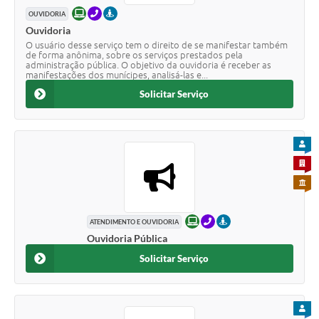
ONLINE
TELEFONE
PRESENCIAL
OUVIDORIA
Ouvidoria
O usuário desse serviço tem o direito de se manifestar também
de forma anônima, sobre os serviços prestados pela
administração pública. O objetivo da ouvidoria é receber as
manifestações dos munícipes, analisá-las e...
Solicitar Serviço
PARA
PARA 
PARA 
ONLINE
TELEFONE
PRESENCIAL
ATENDIMENTO E OUVIDORIA
Ouvidoria Pública
Solicitar Serviço
PARA