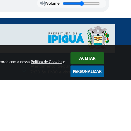
Volume
ACEITAR
oncorda com a nossa
Política de Cookies
e
Atendimento: Segunda a Sexta, das
7h30 às 11h30 e das 13h00 às 17h00
PERSONALIZAR
CNPJ: 01.528.506/0001-30
ecnologia