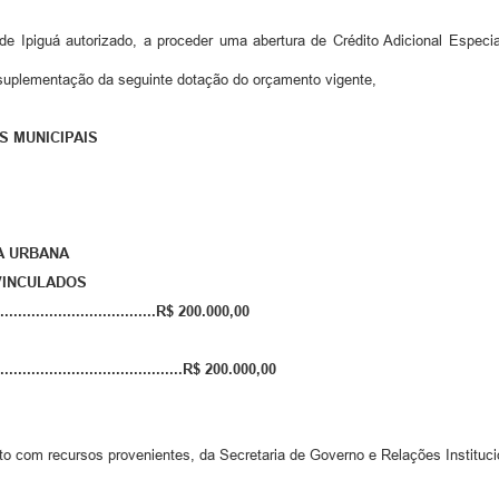
e Ipiguá autorizado, a proceder uma abertura de Crédito Adicional Especia
suplementação da seguinte dotação do orçamento vigente,
S MUNICIPAIS
RA URBANA
VINCULADOS
................................R$ 200.000,00
.............................................R$ 200.000,00
rto com recursos provenientes, da Secretaria de Governo e Relações Instituc