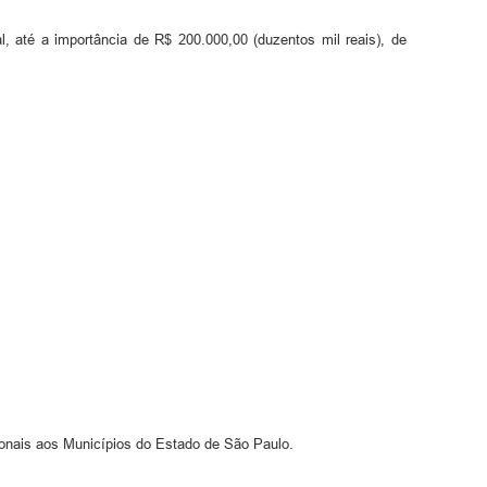
l, até a importância de R$ 200.000,00 (duzentos mil reais), de
ionais aos Municípios do Estado de São Paulo.