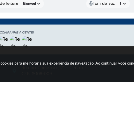
e leitura:
Tom de voz:
COMPANHE A GENTE!
usa cookies para melhorar a sua experiência de navegação. Ao continuar você c
Rua do Comercio ,171 - Centro -
CEP: 15108-009
(17) 3269 9000
comunicacao@ipigua.sp.gov.br
Copyright Instar - 2006-2026. Todos os direitos reservados -
Instar T