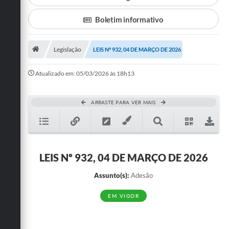
Departamentos
Boletim informativo
Transparência
Legislação
LEIS Nº 932, 04 DE MARÇO DE 2026
Contato
Ouvidoria
Atualizado em: 05/03/2026 às 18h13
E-sic
ARRASTE PARA VER MAIS
Solicitação de Visualização de Imagens de Câmeras
Legislação
Câmara Municipal
LEIS Nº 932, 04 DE MARÇO DE 2026
Contas Publicas
Assunto(s):
Adesão
Galeria de Fotos
EM VIGOR
Arquivos para Download