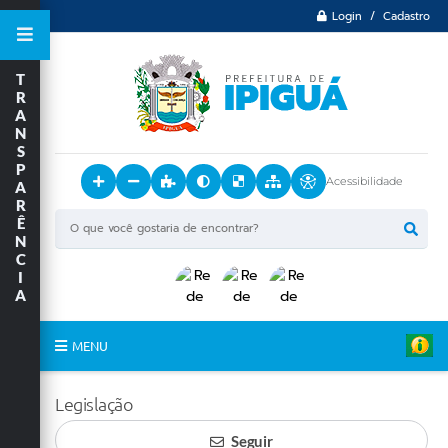
Login / Cadastro
T
R
A
N
S
P
Acessibilidade
A
R
Ê
N
C
I
A
MENU
Principal
Legislação
O Município
Seguir