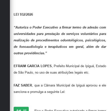
Carta de Serviços
Galeria de Vídeos
LEI 932/2026
Links
“Autoriza o Poder Executivo a firmar termo de adesão com
Serviços Online
universidades para prestação de serviços voluntários para
Telefones Úteis
realização de procedimentos odontológicos, psicológicos,
de fonoaudiologia e terapêuticos em geral, além de dar
Notícias
outras providências.”
EFRAIM GARCIA LOPES
, Prefeito Municipal de Ipiguá, Estado
de São Paulo, no uso de suas atribuições legais etc.
FAZ SABER
, que a Câmara Municipal de Ipiguá aprovou e ele
sanciona e promulga a seguinte Lei:
Art. 1º
.
Fica o Poder Executivo autorizado a firmar termo