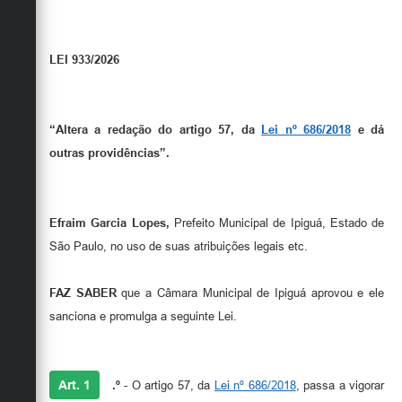
Carta de Serviços
Galeria de Vídeos
LEI 933/2026
Links
Serviços Online
“Altera a redação do artigo 57, da
Lei nº 686/2018
e dá
Telefones Úteis
outras providências”.
Notícias
Efraim Garcia Lopes,
Prefeito Municipal de Ipiguá, Estado de
São Paulo, no uso de suas atribuições legais etc.
FAZ SABER
que a Câmara Municipal de Ipiguá aprovou e ele
sanciona e promulga a seguinte Lei.
Art. 1
.º
- O artigo 57, da
Lei nº 686/2018
, passa a vigorar