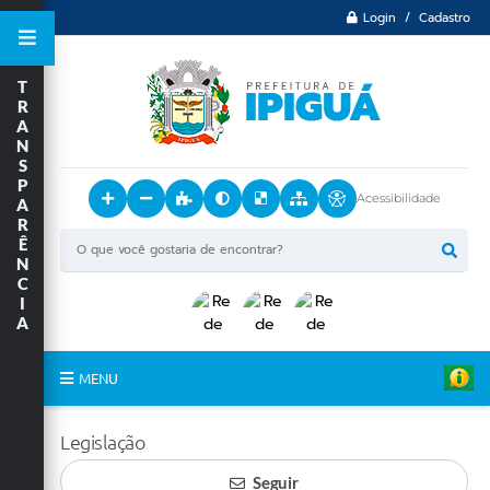
Login / Cadastro
T
R
A
N
S
P
Acessibilidade
A
R
Ê
N
C
I
A
MENU
Principal
Legislação
O Município
Seguir