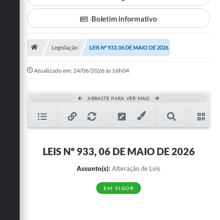
Departamentos
Boletim informativo
Transparência
Legislação
LEIS Nº 933, 06 DE MAIO DE 2026
Contato
Ouvidoria
Atualizado em: 24/06/2026 às 16h04
E-sic
ARRASTE PARA VER MAIS
Solicitação de Visualização de Imagens de Câmeras
Legislação
Câmara Municipal
LEIS Nº 933, 06 DE MAIO DE 2026
Contas Publicas
Assunto(s):
Alteração de Leis
Galeria de Fotos
EM VIGOR
Arquivos para Download