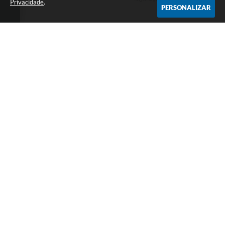
Privacidade
.
PERSONALIZAR
COMPARTILHAR
Telefone: (17) 3269 9000
Endereço: Rua do Comercio ,171 - Centro | CEP: 15108-009
Segunda a Sexta, das 7h30 às 11h30 e das 13h00 às 17h00