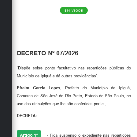
Carta de Serviços
EM VIGOR
Galeria de Vídeos
Links
Serviços Online
Telefones Úteis
DECRETO Nº 07/2026
Notícias
“Dispõe sobre ponto facultativo nas repartições públicas do
Município de Ipiguá e dá outras providências”.
Efraim Garcia Lopes
, Prefeito do Município de Ipiguá,
Comarca de São José do Rio Preto, Estado de São Paulo, no
uso das atribuições que lhe são conferidas por lei,
DECRETA:
Artigo 1º
- Fica suspenso o expediente nas repartições