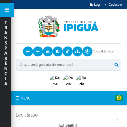
Login / Cadastro
T
R
A
N
S
P
Acessibilidade
A
R
Ê
N
C
I
A
MENU
Principal
Legislação
O Município
Seguir