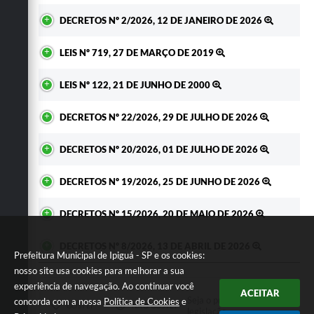
DECRETOS Nº 2/2026, 12 DE JANEIRO DE 2026
LEIS Nº 719, 27 DE MARÇO DE 2019
LEIS Nº 122, 21 DE JUNHO DE 2000
DECRETOS Nº 22/2026, 29 DE JULHO DE 2026
DECRETOS Nº 20/2026, 01 DE JULHO DE 2026
DECRETOS Nº 19/2026, 25 DE JUNHO DE 2026
DECRETOS Nº 15/2026, 20 DE MAIO DE 2026
DECRETOS Nº 8/2026, 13 DE ABRIL DE 2026
Prefeitura Municipal de Ipiguá - SP e os cookies:
nosso site usa cookies para melhorar a sua
experiência de navegação. Ao continuar você
ACEITAR
Seja o primeiro a curtir esta
concorda com a nossa
Política de Cookies
e
GOSTEI
NÃO GOSTEI
legislação.